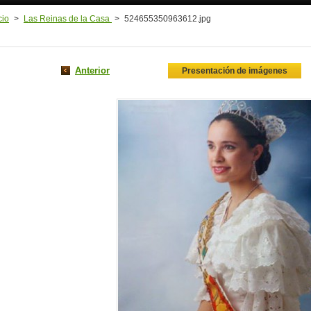
cio
>
Las Reinas de la Casa
>
524655350963612.jpg
Anterior
Presentación de imágenes
iadevalencia/
cia1950/?