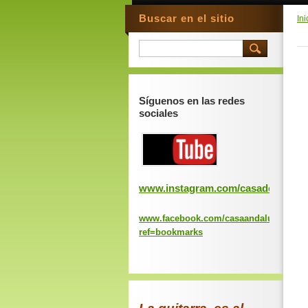
Buscar en el sitio
Ini
Síguenos en las redes
sociales
www.instagram.com/casadeandaluc
www.facebook.com/casaandaluciavalen
ref=bookmarks