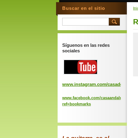
Buscar en el sitio
Ini
R
Síguenos en las redes
sociales
www.instagram.com/casadeandaluc
www.facebook.com/casaandaluciavalen
ref=bookmarks