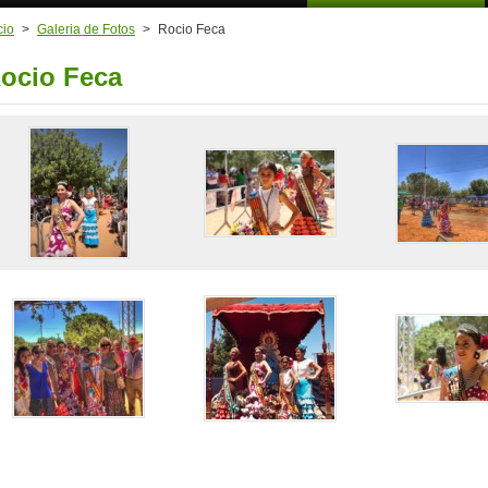
cio
>
Galeria de Fotos
>
Rocio Feca
ocio Feca
iadevalencia/
cia1950/?