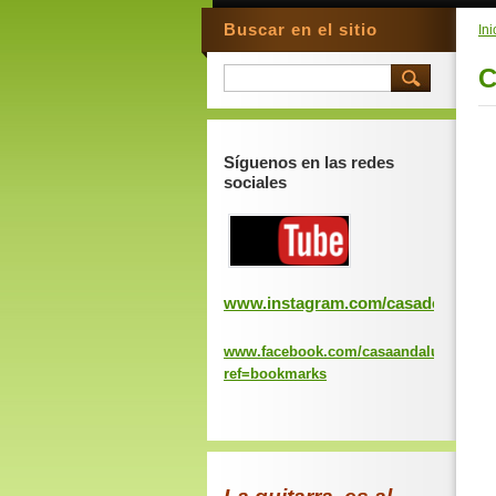
Buscar en el sitio
Ini
C
Síguenos en las redes
sociales
www.instagram.com/casadeandaluc
www.facebook.com/casaandaluciavalen
ref=bookmarks