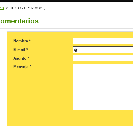
cio
>
TE CONTESTAMOS :)
omentarios
Nombre *
E-mail *
Asunto *
Mensaje *
iadevalencia/
cia1950/?