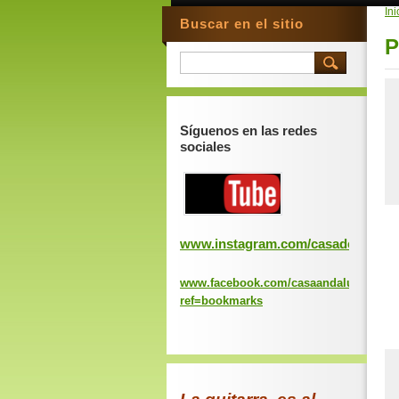
Ini
Buscar en el sitio
P
Síguenos en las redes
sociales
www.instagram.com/casadeandaluc
www.facebook.com/casaandaluciavalen
ref=bookmarks