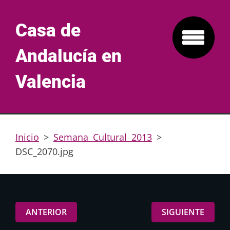
Casa de
Andalucía en
Valencia
Inicio
>
Semana Cultural 2013
>
DSC_2070.jpg
ANTERIOR
SIGUIENTE