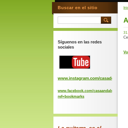
Buscar en el sitio
Ini
A
31
Ce
Síguenos en las redes
sociales
Vo
www.instagram.com/casadeandaluc
www.facebook.com/casaandaluciavalen
ref=bookmarks