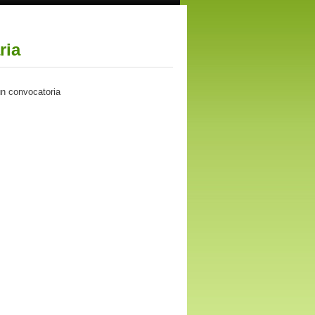
ria
ún convocatoria